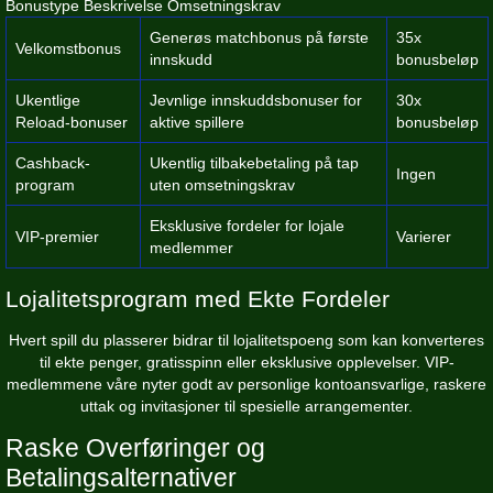
Bonustype Beskrivelse Omsetningskrav
Generøs matchbonus på første
35x
Velkomstbonus
innskudd
bonusbeløp
Ukentlige
Jevnlige innskuddsbonuser for
30x
Reload-bonuser
aktive spillere
bonusbeløp
Cashback-
Ukentlig tilbakebetaling på tap
Ingen
program
uten omsetningskrav
Eksklusive fordeler for lojale
VIP-premier
Varierer
medlemmer
Lojalitetsprogram med Ekte Fordeler
Hvert spill du plasserer bidrar til lojalitetspoeng som kan konverteres
til ekte penger, gratisspinn eller eksklusive opplevelser. VIP-
medlemmene våre nyter godt av personlige kontoansvarlige, raskere
uttak og invitasjoner til spesielle arrangementer.
Raske Overføringer og
Betalingsalternativer