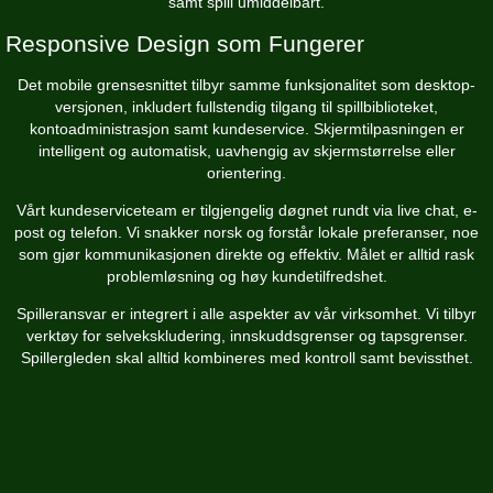
samt spill umiddelbart.
Responsive Design som Fungerer
Det mobile grensesnittet tilbyr samme funksjonalitet som desktop-
versjonen, inkludert fullstendig tilgang til spillbiblioteket,
kontoadministrasjon samt kundeservice. Skjermtilpasningen er
intelligent og automatisk, uavhengig av skjermstørrelse eller
orientering.
Vårt kundeserviceteam er tilgjengelig døgnet rundt via live chat, e-
post og telefon. Vi snakker norsk og forstår lokale preferanser, noe
som gjør kommunikasjonen direkte og effektiv. Målet er alltid rask
problemløsning og høy kundetilfredshet.
Spilleransvar er integrert i alle aspekter av vår virksomhet. Vi tilbyr
verktøy for selvekskludering, innskuddsgrenser og tapsgrenser.
Spillergleden skal alltid kombineres med kontroll samt bevissthet.