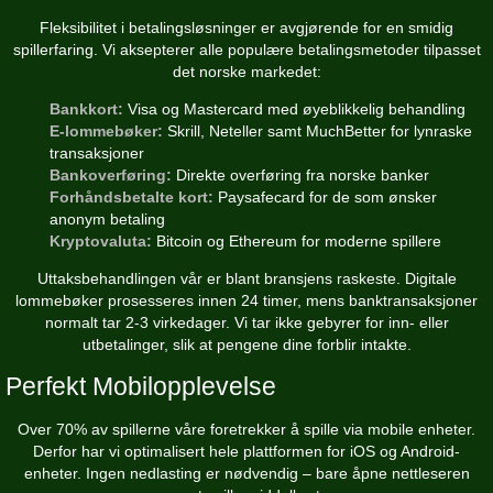
Fleksibilitet i betalingsløsninger er avgjørende for en smidig
spillerfaring. Vi aksepterer alle populære betalingsmetoder tilpasset
det norske markedet:
Bankkort:
Visa og Mastercard med øyeblikkelig behandling
E-lommebøker:
Skrill, Neteller samt MuchBetter for lynraske
transaksjoner
Bankoverføring:
Direkte overføring fra norske banker
Forhåndsbetalte kort:
Paysafecard for de som ønsker
anonym betaling
Kryptovaluta:
Bitcoin og Ethereum for moderne spillere
Uttaksbehandlingen vår er blant bransjens raskeste. Digitale
lommebøker prosesseres innen 24 timer, mens banktransaksjoner
normalt tar 2-3 virkedager. Vi tar ikke gebyrer for inn- eller
utbetalinger, slik at pengene dine forblir intakte.
Perfekt Mobilopplevelse
Over 70% av spillerne våre foretrekker å spille via mobile enheter.
Derfor har vi optimalisert hele plattformen for iOS og Android-
enheter. Ingen nedlasting er nødvendig – bare åpne nettleseren