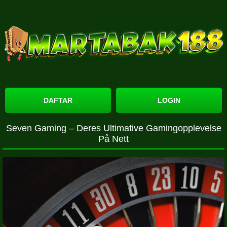
DAFTAR
LOGIN
Seven Gaming – Deres Ultimative Gamingopplevelse
På Nett