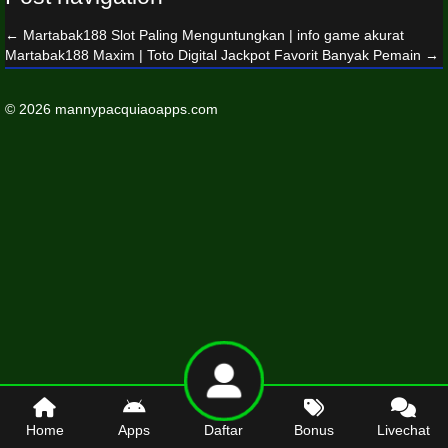
←
Martabak188 Slot Paling Menguntungkan | info game akurat
Martabak188 Maxim | Toto Digital Jackpot Favorit Banyak Pemain
→
© 2026 mannypacquiaoapps.com
Home
Apps
Daftar
Bonus
Livechat