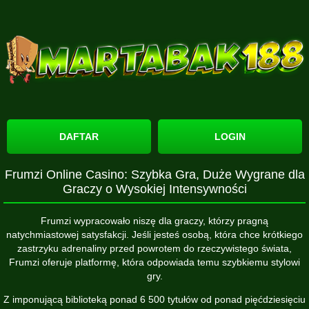
DAFTAR
LOGIN
Frumzi Online Casino: Szybka Gra, Duże Wygrane dla
Graczy o Wysokiej Intensywności
Frumzi wypracowało niszę dla graczy, którzy pragną
natychmiastowej satysfakcji. Jeśli jesteś osobą, która chce krótkiego
zastrzyku adrenaliny przed powrotem do rzeczywistego świata,
Frumzi
oferuje platformę, która odpowiada temu szybkiemu stylowi
gry.
Z imponującą biblioteką ponad 6 500 tytułów od ponad pięćdziesięciu