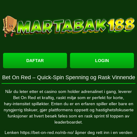
DAFTAR
LOGIN
Bet On Red – Quick‑Spin Spenning og Rask Vinnende
Når du leter etter et casino som holder adrenalinet i gang, leverer
Bet On Red et kraftig, raskt miljø som er perfekt for korte,
høy‑intensitet spilløkter. Enten du er en erfaren spiller eller bare en
nysgjerrig tilskuer, gjør plattformens oppsett og hastighetsfokuserte
funksjoner at hvert besøk føles som en rask sprint til toppen av
leaderboardet.
Lenken
https://bet-on-red.no/nb-no/
åpner deg rett inn i en verden