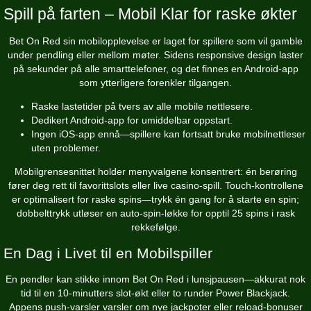
Spill på farten – Mobil Klar for raske økter
Bet On Red sin mobilopplevelse er laget for spillere som vil gamble
under pendling eller mellom møter. Sidens responsive design laster
på sekunder på alle smarttelefoner, og det finnes en Android-app
som ytterligere forenkler tilgangen.
Raske lastetider på tvers av alle mobile nettlesere.
Dedikert Android-app for umiddelbar oppstart.
Ingen iOS-app ennå—spillere kan fortsatt bruke mobilnettleser
uten problemer.
Mobilgrensesnittet holder menyvalgene konsentrert: én berøring
fører deg rett til favorittslots eller live casino-spill. Touch-kontrollene
er optimalisert for raske spins—trykk én gang for å starte en spin;
dobbelttrykk utløser en auto‑spin-løkke for opptil 25 spins i rask
rekkefølge.
En Dag i Livet til en Mobilspiller
En pendler kan stikke innom Bet On Red i lunsjpausen—akkurat nok
tid til en 10-minutters slot-økt eller to runder Power Blackjack.
Appens push-varsler varsler om nye jackpoter eller reload-bonuser