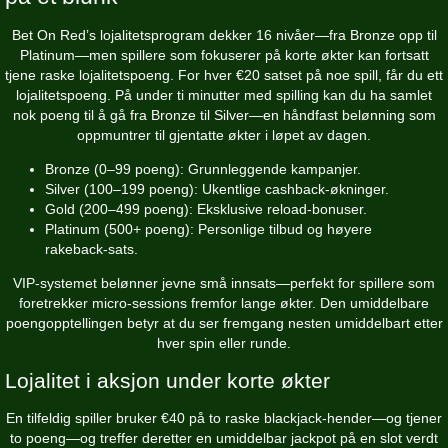
Bet On Red’s lojalitetsprogram dekker 16 nivåer—fra Bronze opp til
Platinum—men spillere som fokuserer på korte økter kan fortsatt
tjene raske lojalitetspoeng. For hver €20 satset på noe spill, får du ett
lojalitetspoeng. På under ti minutter med spilling kan du ha samlet
nok poeng til å gå fra Bronze til Silver—en håndfast belønning som
oppmuntrer til gjentatte økter i løpet av dagen.
Bronze (0–99 poeng): Grunnleggende kampanjer.
Silver (100–199 poeng): Ukentlige cashback-økninger.
Gold (200–499 poeng): Eksklusive reload-bonuser.
Platinum (500+ poeng): Personlige tilbud og høyere
rakeback‑sats.
VIP-systemet belønner jevne små innsats—perfekt for spillere som
foretrekker micro‑sessions fremfor lange økter. Den umiddelbare
poengopptellingen betyr at du ser fremgang nesten umiddelbart etter
hver spin eller runde.
Lojalitet i aksjon under korte økter
En tilfeldig spiller bruker €40 på to raske blackjack-hender—og tjener
to poeng—og treffer deretter en umiddelbar jackpot på en slot verdt