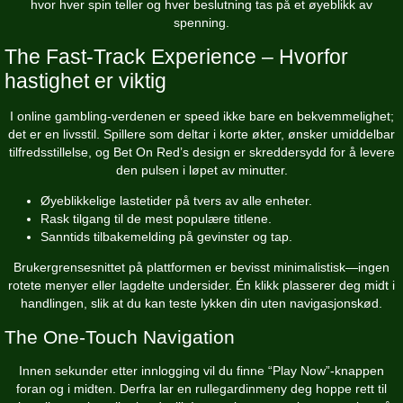
hvor hver spin teller og hver beslutning tas på et øyeblikk av
spenning.
The Fast‑Track Experience – Hvorfor
hastighet er viktig
I online gambling-verdenen er speed ikke bare en bekvemmelighet;
det er en livsstil. Spillere som deltar i korte økter, ønsker umiddelbar
tilfredsstillelse, og Bet On Red’s design er skreddersydd for å levere
den pulsen i løpet av minutter.
Øyeblikkelige lastetider på tvers av alle enheter.
Rask tilgang til de mest populære titlene.
Sanntids tilbakemelding på gevinster og tap.
Brukergrensesnittet på plattformen er bevisst minimalistisk—ingen
rotete menyer eller lagdelte undersider. Én klikk plasserer deg midt i
handlingen, slik at du kan teste lykken din uten navigasjonskød.
The One‑Touch Navigation
Innen sekunder etter innlogging vil du finne “Play Now”-knappen
foran og i midten. Derfra lar en rullegardinmeny deg hoppe rett til