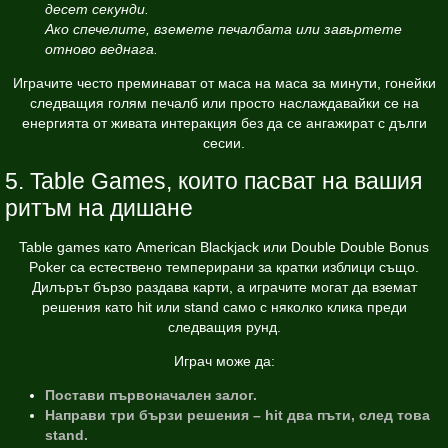
десет секунди.
Ако спечелите, вземете печалбата или завъртете
отново веднага.
Играчите често преминават от маса на маса за минути, гонейки
следващия голям печалб или просто наслаждавайки се на
енергията от живата интеракция без да се ангажират с дълги
сесии.
5. Table Games, които пасват на вашия
ритъм на дишане
Table games като American Blackjack или Double Double Bonus
Poker са естествено темперирани за кратки изблици също.
Дилърът бързо раздава карти, а играчите могат да вземат
решения като hit или stand само с няколко клика преди
следващия рунд.
Играч може да:
Постави първоначален залог.
Направи три бързи решения – hit два пъти, след това
stand.